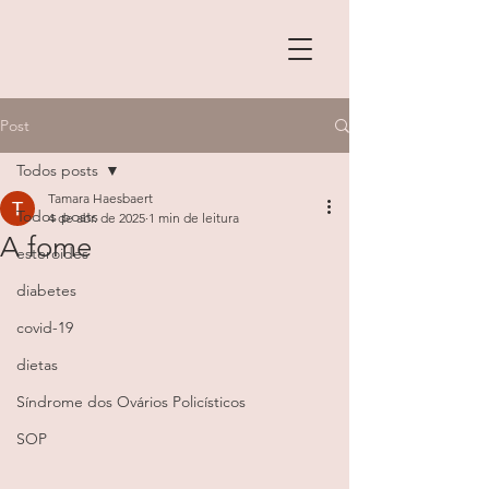
Post
Todos posts
Tamara Haesbaert
Todos posts
4 de abr. de 2025
1 min de leitura
A fome
esteroides
diabetes
covid-19
dietas
Síndrome dos Ovários Policísticos
SOP