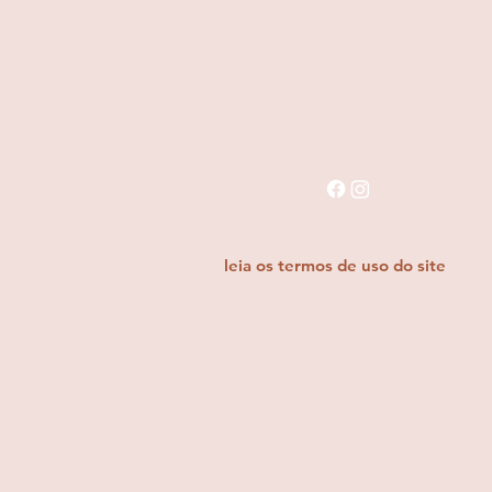
Siga-me nas redes sociais:
© 2019 - 2023 Tamara Haesbaert. Todos os direitos reservados.
Para mais informações,
leia os termos de uso do site